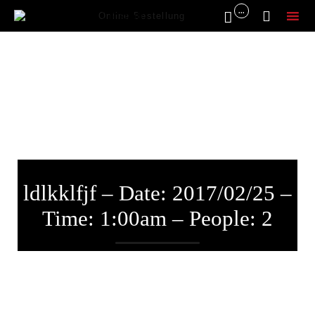
...


Online Bestellung
Sk
to
co
ldlkklfjf – Date: 2017/02/25 –
Time: 1:00am – People: 2