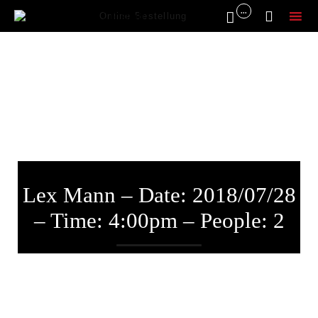
...


Online Bestellung
Sk
to
co
Lex Mann – Date: 2018/07/28
– Time: 4:00pm – People: 2