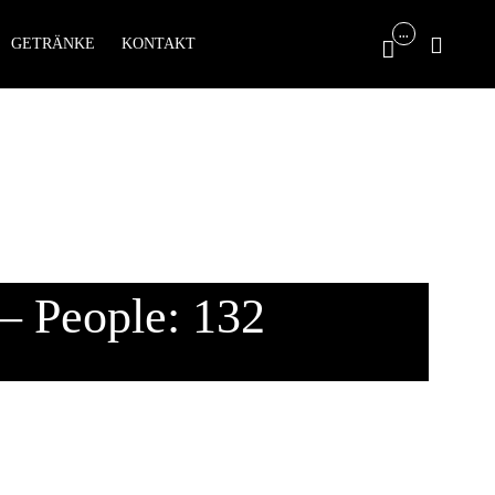
Skip
...

GETRÄNKE
KONTAKT

to
content
– People: 132