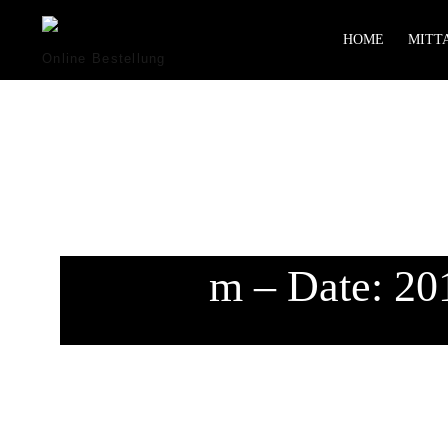
HOME
MITTA
Online Bestellung
m – Date: 20