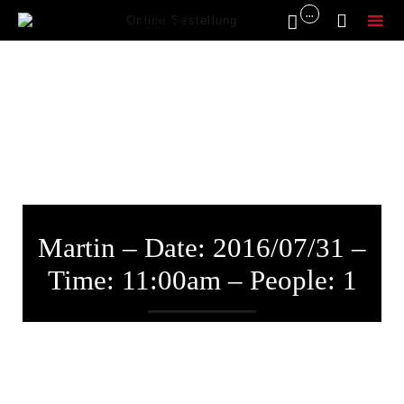
...


Online Bestellung
Sk
to
co
Martin – Date: 2016/07/31 –
Time: 11:00am – People: 1