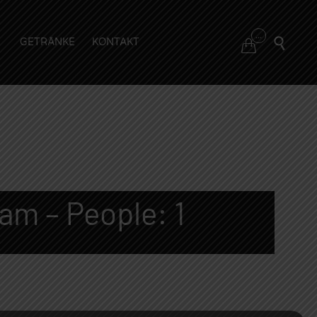
Skip
...

GETRÄNKE
KONTAKT

to
content
am – People: 1