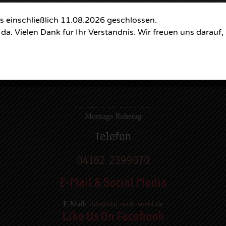
Montags Ruhetag
is einschließlich 11.08.2026 geschlossen.
Di. - Sa.: 17.00 - 21.00 Uhr
 da. Vielen Dank für Ihr Verständnis. Wir freuen uns darau
So.: 12.00 - 21.00 Uhr
Öffnungszeiten
(zum Mitnehmen u. Im Haus)
Di. - Fr : 12:00 bis 15:00 Uhr 17:00 bis 21:00 Uhr
Sa. 17:00 bis 21:00 Uhr
So. 12:00 bis 21:00 Uhr
Montags Ruhetag
Telefon
04182 2399070
E-Mail & Social Media
E-Mail:
info@dai-wok-sushi.de
Like Us On Facebook