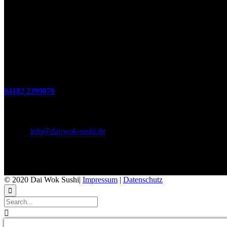
(zum Mitnehmen u. Im Haus)
Di. - Fr : 12:00 bis 15:00 Uhr 17:00 bis 21:00 Uhr
Sa. 17:00 bis 21:00 Uhr
So. 12:00 bis 21:00 Uhr
Montags Ruhetag
Telefon
04182 2399070
E-Mail & Social Media
E-Mail:
info@dai-wok-sushi.de
Like Us On Facebook
© 2020 Dai Wok Sushi|
Impressum
|
Datenschutz

