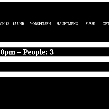
ung
CH 12 – 15 UHR
VORSPEISEN
HAUPTMENU
SUSHI
GE
00pm – People: 3