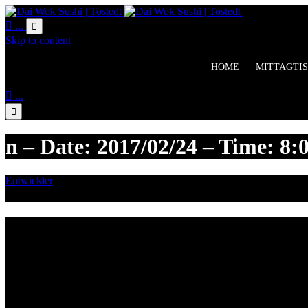
Online Bestell

...

Skip to content
HOME
MITTAGTIS

...

n – Date: 2017/02/24 – Time: 8:
Entwickler
Februar 23, 2017

Category
Lieferzeiten
Montags Ruhetag
Di. - Sa.: 17.00 - 21.00 Uhr
So.: 12.00 - 21.00 Uhr
Öffnungszeiten