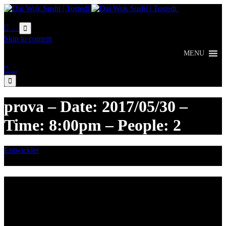
Online
Bestellung

...

Skip to content
MENU

...

prova – Date: 2017/05/30 –
Time: 8:00pm – People: 2
Entwickler
Mai 29, 2017

Category
Lieferzeiten
Montags Ruhetag
Di. - Sa.: 17.00 - 21.00 Uhr
So.: 12.00 - 21.00 Uhr