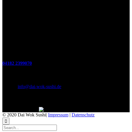
Öffnungszeiten
(zum Mitnehmen u. Im Haus)
Di. - Fr : 12:00 bis 15:00 Uhr 17:00 bis 21:00 Uhr
Sa. 17:00 bis 21:00 Uhr
So. 12:00 bis 21:00 Uhr
Montags Ruhetag
Telefon
04182 2399070
E-Mail & Social Media
E-Mail:
info@dai-wok-sushi.de
Like Us On Facebook
© 2020 Dai Wok Sushi|
Impressum
|
Datenschutz
