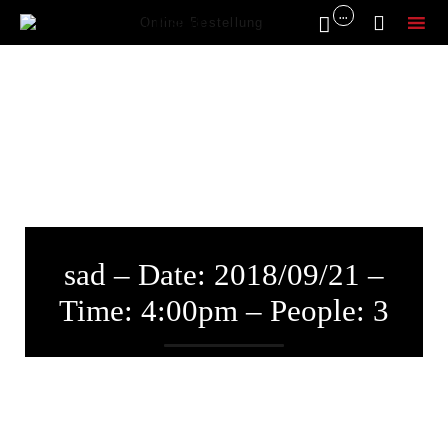
...


Online Bestellung
Sk
to
co
sad – Date: 2018/09/21 –
Time: 4:00pm – People: 3