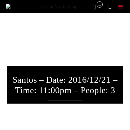
...


Online Bestellung
Sk
to
co
Santos – Date: 2016/12/21 –
Time: 11:00pm – People: 3