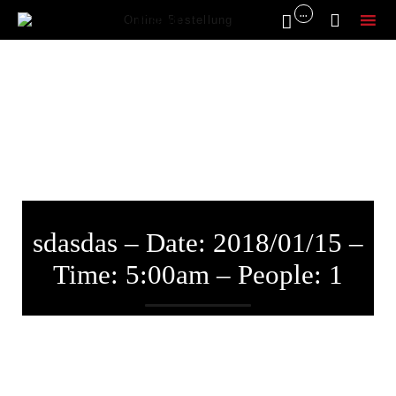
...


Online Bestellung
Sk
to
co
sdasdas – Date: 2018/01/15 –
Time: 5:00am – People: 1