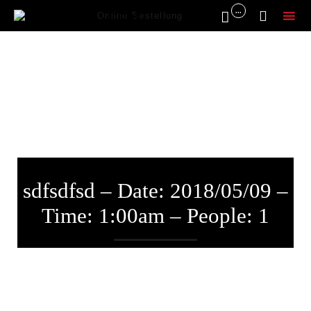
...


Online Bestellung
Sk
to
co
sdfsdfsd – Date: 2018/05/09 –
Time: 1:00am – People: 1