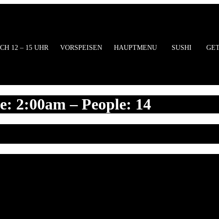
ung
CH 12 – 15 UHR
VORSPEISEN
HAUPTMENU
SUSHI
GE
e: 2:00am – People: 14