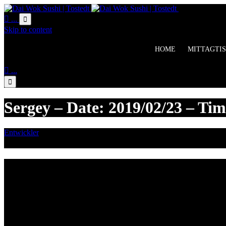
Online Bestell

...

Skip to content
HOME
MITTAGTIS

...

Sergey – Date: 2019/02/23 – Tim
Entwickler
Februar 13, 2019

Category
Lieferzeiten
Montags Ruhetag
Di. - Sa.: 17.00 - 21.00 Uhr
So.: 12.00 - 21.00 Uhr
Öffnungszeiten