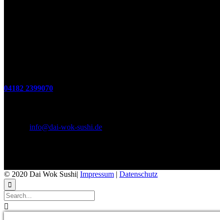
(zum Mitnehmen u. Im Haus)
Di. - Fr : 12:00 bis 15:00 Uhr 17:00 bis 21:00 Uhr
Sa. 17:00 bis 21:00 Uhr
So. 12:00 bis 21:00 Uhr
Montags Ruhetag
Telefon
04182 2399070
E-Mail & Social Media
E-Mail:
info@dai-wok-sushi.de
Like Us On Facebook
© 2020 Dai Wok Sushi|
Impressum
|
Datenschutz

