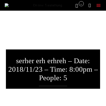
...


Online Bestellung
Sk
to
co
serher erh erhreh – Date:
2018/11/23 – Time: 8:00pm –
People: 5