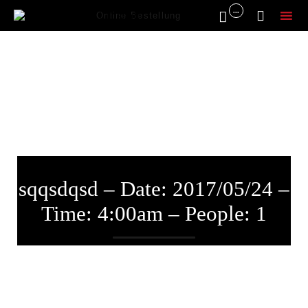
...


Online Bestellung
Sk
to
co
sqqsdqsd – Date: 2017/05/24 –
Time: 4:00am – People: 1