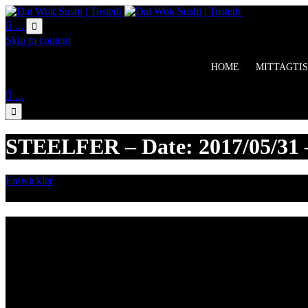
Online Bestell

...

Skip to content
HOME
MITTAGTIS

...

STEELFER – Date: 2017/05/31 –
Entwickler
Mai 29, 2017

Category
Lieferzeiten
Montags Ruhetag
Di. - Sa.: 17.00 - 21.00 Uhr
So.: 12.00 - 21.00 Uhr
Öffnungszeiten