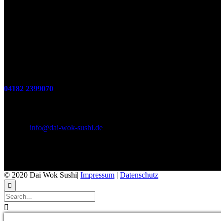
(zum Mitnehmen u. Im Haus)
Di. - Fr : 12:00 bis 15:00 Uhr 17:00 bis 21:00 Uhr
Sa. 17:00 bis 21:00 Uhr
So. 12:00 bis 21:00 Uhr
Montags Ruhetag
Telefon
04182 2399070
E-Mail & Social Media
E-Mail:
info@dai-wok-sushi.de
Like Us On Facebook
© 2020 Dai Wok Sushi|
Impressum
|
Datenschutz

