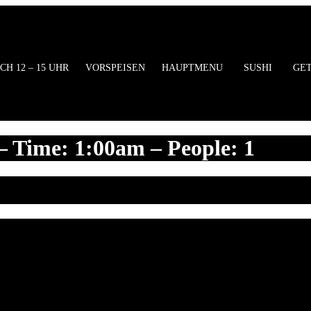
ung
CH 12 – 15 UHR
VORSPEISEN
HAUPTMENU
SUSHI
GE
 Time: 1:00am – People: 1