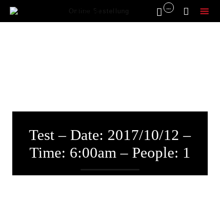
...


Online Bestellung
Sk
to
co
Test – Date: 2017/10/12 –
Time: 6:00am – People: 1