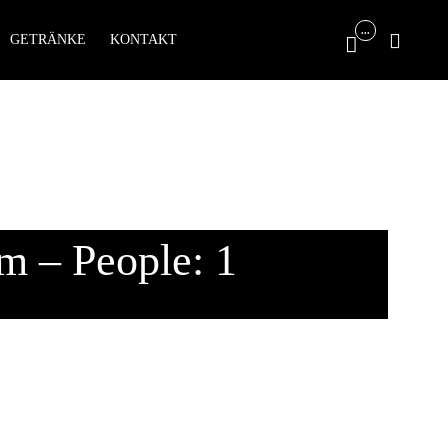
Skip
...

GETRÄNKE
KONTAKT

to
content
m – People: 1