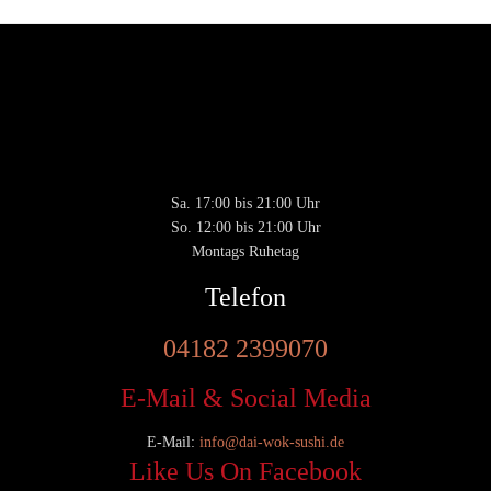
Montags Ruhetag
Di. - Sa.: 17.00 - 21.00 Uhr
So.: 12.00 - 21.00 Uhr
Öffnungszeiten
(zum Mitnehmen u. Im Haus)
Di. - Fr : 12:00 bis 15:00 Uhr 17:00 bis 21:00 Uhr
Sa. 17:00 bis 21:00 Uhr
Privacy & Cookies Policy
So. 12:00 bis 21:00 Uhr
Montags Ruhetag
Telefon
04182 2399070
E-Mail & Social Media
E-Mail:
info@dai-wok-sushi.de
Like Us On Facebook