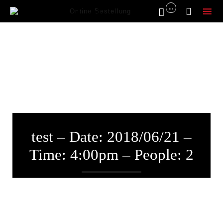
...


Online Bestellung
Sk
to
co
test – Date: 2018/06/21 –
Time: 4:00pm – People: 2