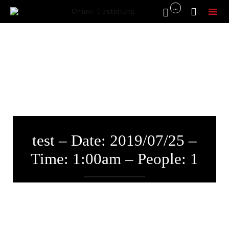
...


Online Bestellung
Sk
to
co
test – Date: 2019/07/25 –
Time: 1:00am – People: 1