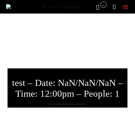
...


Online Bestellung
Sk
to
co
test – Date: NaN/NaN/NaN –
Time: 12:00pm – People: 1