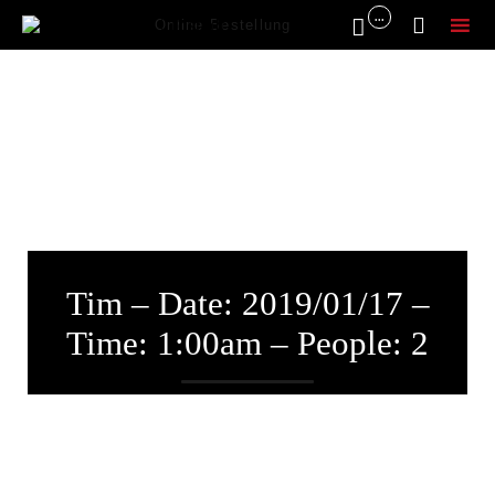
...


Online Bestellung
Sk
to
co
Tim – Date: 2019/01/17 –
Time: 1:00am – People: 2