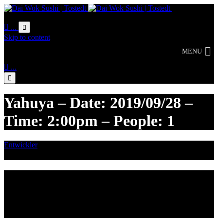
Online
Bestellung

...

Skip to content
MENU

...

Yahuya – Date: 2019/09/28 –
Time: 2:00pm – People: 1
Entwickler
September 15, 2019

Category
Lieferzeiten
Montags Ruhetag
Di. - Sa.: 17.00 - 21.00 Uhr
So.: 12.00 - 21.00 Uhr