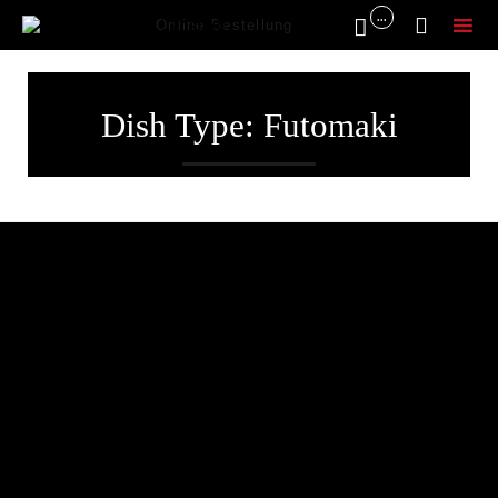
...


Online Bestellung
Sk
to
Dish Type:
Futomaki
co