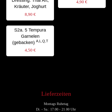
Dressing: Thai Art,
4,90
€
Kräuter, Joghurt
8,90
€
S2a. 5 Tempura
Garnelen
A,L,Q,T
(gebacken)
4,50
€
Lieferzeiten
Montags Ruhetag
Di. - Sa.: 17.00 - 21.00 Uhr