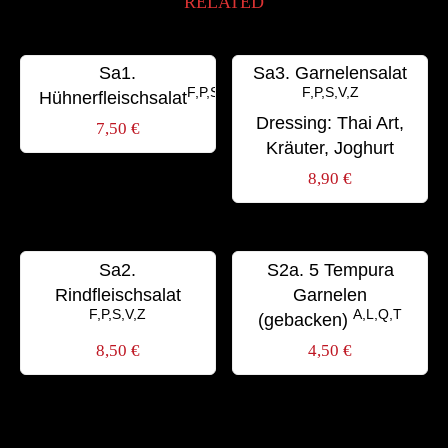
RELATED
Sa1.
Sa3. Garnelensalat
F,P,S,V,Z
F,P,S,V,Z
Hühnerfleischsalat
Dressing: Thai Art,
7,50
€
Kräuter, Joghurt
8,90
€
Sa2.
S2a. 5 Tempura
Rindfleischsalat
Garnelen
F,P,S,V,Z
A,L,Q,T
(gebacken)
8,50
€
4,50
€