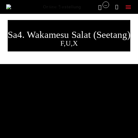
...


Online Bestellung
Sk
to
Sa4. Wakamesu Salat (Seetang)
co
F,U,X