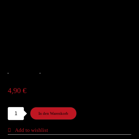
4,90
€
Sa4.
In den Warenkorb
Wakamesu
Salat
Add to wishlist
(Seetang)