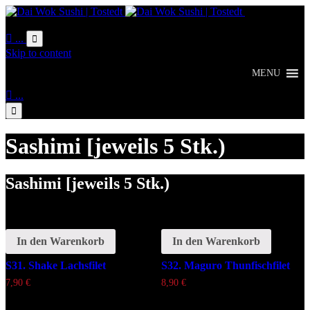
Online
Bestellung

...

Skip to content
MENU

...

Sashimi [jeweils 5 Stk.)
Sashimi [jeweils 5 Stk.)
In den Warenkorb
In den Warenkorb
S31. Shake Lachsfilet
S32. Maguro Thunfischfilet
7,90
€
8,90
€