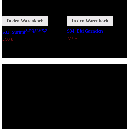
In den Warenkorb
In den Warenkorb
A,F,Q,U,V,X,Z
S34. Ebi Garnelen
S33. Surimi
7,90
€
5,90
€
Lieferzeiten
Montags Ruhetag
Di. - Sa.: 17.00 - 21.00 Uhr
So.: 12.00 - 21.00 Uhr
Öffnungszeiten
(zum Mitnehmen u. Im Haus)
Di. - Fr : 12:00 bis 15:00 Uhr 17:00 bis 21:00 Uhr
Sa. 17:00 bis 21:00 Uhr
So. 12:00 bis 21:00 Uhr