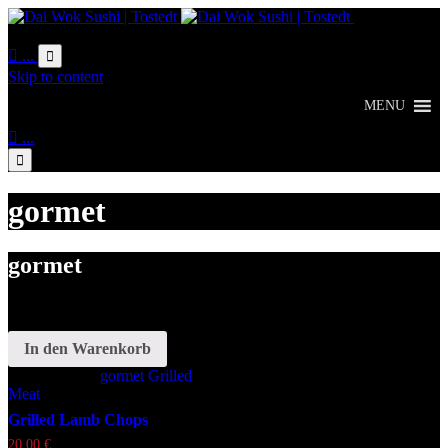
Online
Bestellung

...

Skip to content
MENU

...

gormet
gormet
In den Warenkorb
Schlagwörter:
gormet
Grilled
Meat
Grilled Lamb Chops
20,00
€