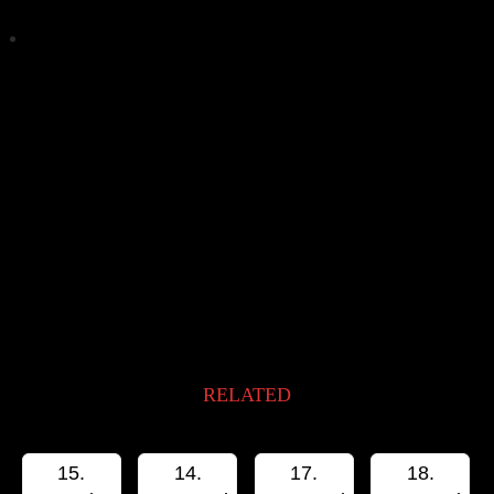
geöffnet)
RELATED
15.
14.
17.
18.