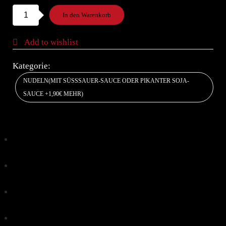
16.
In den Warenkorb
Bratnudeln
A,B,D,I,K,O,P,V,Z
Add to wishlist
Menge
Kategorie:
NUDELN(MIT SÜSSSAUER-SAUCE ODER PIKANTER SOJA-S
AUCE +1,90€ MEHR)
Klick, um auf Facebook zu teilen (Wird in neuem
Fenster geöffnet)
Klick, um über Twitter zu teilen (Wird in neuem
Fenster geöffnet)
Klick, um auf Pinterest zu teilen (Wird in neuem
Fenster geöffnet)
Klick, um auf Tumblr zu teilen (Wird in neuem Fenster