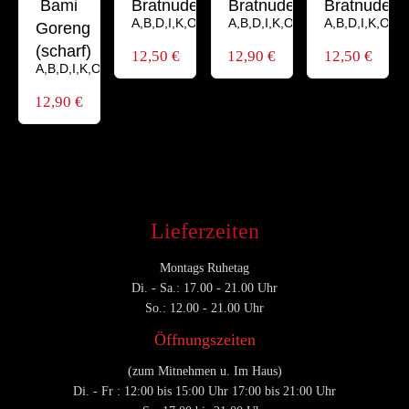
Bami
Bratnudeln
Bratnudeln
Bratnudeln
A,B,D,I,K,O,P,V,Z
A,B,D,I,K,O,P,V,Z
A,B,D,I,K,O,P,
Goreng
(scharf)
12,50
€
12,90
€
12,50
€
A,B,D,I,K,O,P,V,Z
12,90
€
Lieferzeiten
Montags Ruhetag
Di. - Sa.: 17.00 - 21.00 Uhr
So.: 12.00 - 21.00 Uhr
Öffnungszeiten
(zum Mitnehmen u. Im Haus)
Di. - Fr : 12:00 bis 15:00 Uhr 17:00 bis 21:00 Uhr