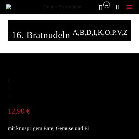
...


Online Bestellung
Sk
to
A,B,D,I,K,O,P,V,Z
16. Bratnudeln
co
12,90
€
mit knusprigem Ente, Gemüse und Ei