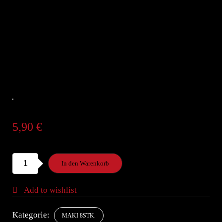
5,90
€
S3.
In den Warenkorb
Shake
Maki
Add to wishlist
mit
LachsZ
Kategorie:
MAKI 8STK.