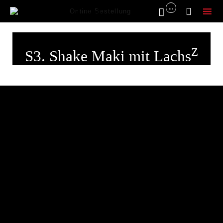
...


Online Bestellung
Sk
to
Z
S3. Shake Maki mit Lachs
co