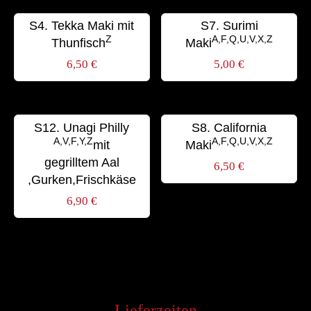
S4. Tekka Maki mit
S7. Surimi
Z
A,F,Q,U,V,X,Z
Thunfisch
Maki
6,50
€
5,00
€
S12. Unagi Philly
S8. California
A,V,F,Y,Z
A,F,Q,U,V,X,Z
mit
Maki
gegrilltem Aal
6,50
€
,Gurken,Frischkäse
6,90
€
Lieferzeiten