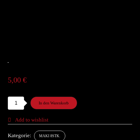
5,00
€
S7.
In den Warenkorb
Surimi
MakiA,F,Q,U,V,X,Z
Add to wishlist
Menge
Kategorie:
MAKI 8STK.