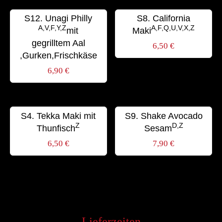
S12. Unagi Philly
S8. California
A,V,F,Y,Z
A,F,Q,U,V,X,Z
mit
Maki
gegrilltem Aal
6,50
€
,Gurken,Frischkäse
6,90
€
S4. Tekka Maki mit
S9. Shake Avocado
Z
D,Z
Thunfisch
Sesam
6,50
€
7,90
€
Lieferzeiten