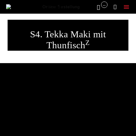
...


Online Bestellung
Sk
to
S4. Tekka Maki mit
co
Z
Thunfisch