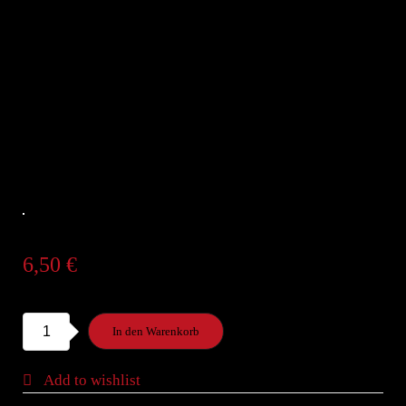
6,50
€
S4.
In den Warenkorb
Tekka
Maki
Add to wishlist
mit