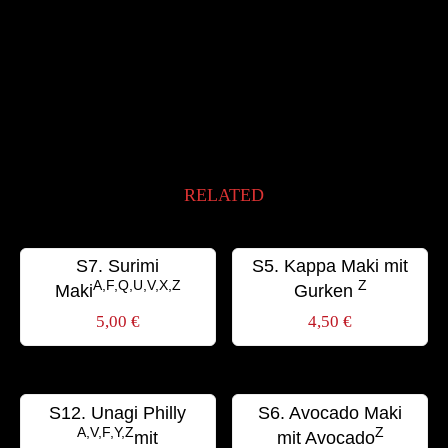
RELATED
S7. Surimi
S5. Kappa Maki mit
A,F,Q,U,V,X,Z
Z
Maki
Gurken
5,00
€
4,50
€
S12. Unagi Philly
S6. Avocado Maki
A,V,F,Y,Z
Z
mit
mit Avocado