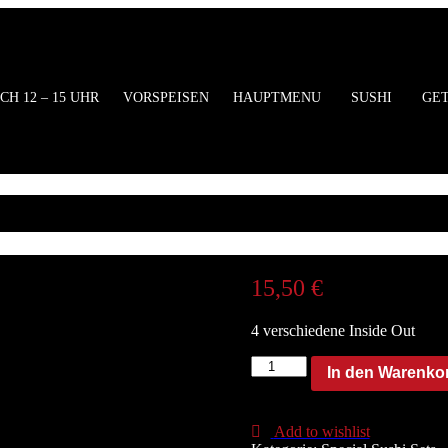
ung
CH 12 – 15 UHR
VORSPEISEN
HAUPTMENU
SUSHI
GE
Related
15,50
€
4 verschiedene Inside Out
S55.
In den Warenko
Inside
Out
Set
Add to wishlist
(20