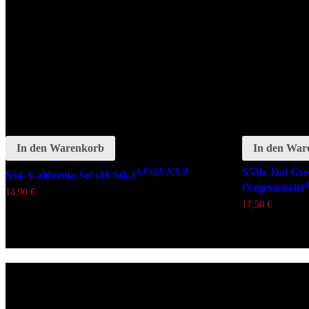
In den Warenkorb
In den War
A,F,Q,U,V,X,Z
S53b. Dai Gr
S54. California Set (16 Stk.)
A
(Vegetarisch)
14,90
€
17,50
€
Lieferzeiten
Montags Ruhetag
Di. - Sa.: 17.00 - 21.00 Uhr