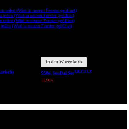
u teilen (Wird in neuem Fenster geöffnet)
u teilen (Wird in neuem Fenster geöffnet)
u teilen (Wird in neuem Fenster geöffnet)
teilen (Wird in neuem Fenster geöffnet)
In den Warenkorb
arisch)
A,B,C,I,S,Z
S50e. SenDai Set
11,90
€