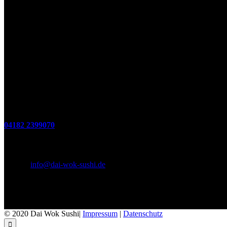
So.: 12.00 - 21.00 Uhr
Öffnungszeiten
(zum Mitnehmen u. Im Haus)
Di. - Fr : 12:00 bis 15:00 Uhr 17:00 bis 21:00 Uhr
Sa. 17:00 bis 21:00 Uhr
So. 12:00 bis 21:00 Uhr
Montags Ruhetag
Telefon
04182 2399070
E-Mail & Social Media
E-Mail:
info@dai-wok-sushi.de
Like Us On Facebook
© 2020 Dai Wok Sushi|
Impressum
|
Datenschutz
