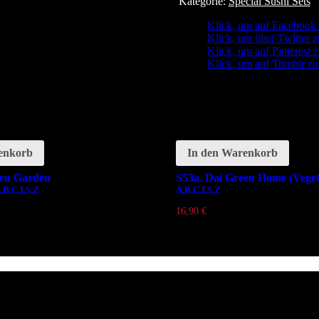
Kategorie:
Special Sushi Sets
Stk.)
Menge
Klick, um auf Facebook z
Klick, um über Twitter z
Klick, um auf Pinterest z
Klick, um auf Tumblr zu 
enkorb
In den Warenkorb
een Garden
S53a. Dai Green Home (Veget
,B,C,I,S,Z
A,B,C,I,S,Z
16,90
€