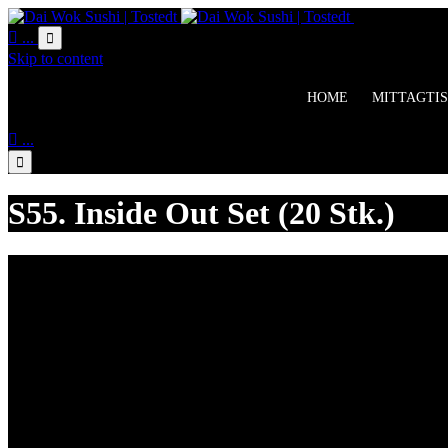
Online Bestell

...

Skip to content
HOME
MITTAGTIS

...

S55. Inside Out Set (20 Stk.)