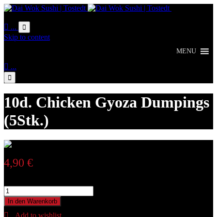
Online
Bestellung

...

Skip to content
MENU

...

10d. Chicken Gyoza Dumpings
(5Stk.)
4,90
€
10d. Chicken Gyoza Dumpings (5Stk.) Menge
In den Warenkorb
Add to wishlist