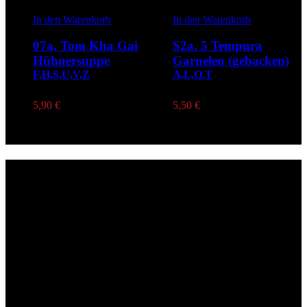
In den Warenkorb
In den Warenkorb
07a. Tom Kha Gai
S2a. 5 Tempura
Hühnersuppe
Garnelen (gebacken)
F,H,S,U,V,Z
A,L,Q,T
5,90
€
5,50
€
Lieferzeiten
Montags Ruhetag
Di. - Sa.: 17.00 - 21.00 Uhr
So.: 12.00 - 21.00 Uhr
Öffnungszeiten
(zum Mitnehmen u. Im Haus)
Di. - Fr : 12:00 bis 15:00 Uhr 17:00 bis 21:00 Uhr
Sa. 17:00 bis 21:00 Uhr