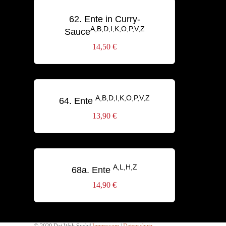
62. Ente in Curry-
A,B,D,I,K,O,P,V,Z
Sauce
14,50
€
A,B,D,I,K,O,P,V,Z
64. Ente
13,90
€
A,L,H,Z
68a. Ente
14,90
€