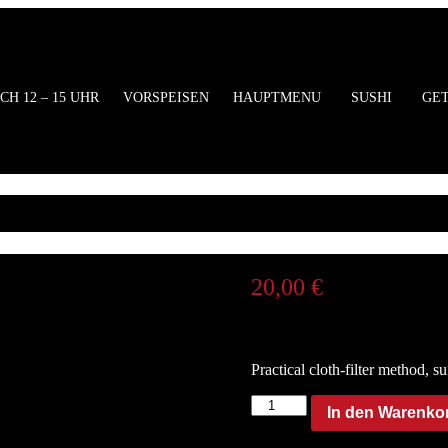
ung
CH 12 – 15 UHR
VORSPEISEN
HAUPTMENU
SUSHI
GE
20,00
€
Description
Practical cloth-filter method, s
Hario
In den Warenko
Drip
Pot