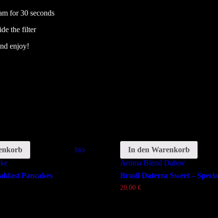
eam for 30 seconds
de the filter
and enjoy!
enkorb
Schlagwörter:
bio
In den Warenkorb
Schlag
ake
Aroma
Blend
Dabov
akfast Pancakes
Brasil Daterra Sweet – Specia
20,00
€