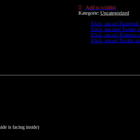
240
Add to wishlist
ml
Kategorie:
Uncategorized
Schl
Menge
Klick, um auf Facebook z
Klick, um über Twitter z
Klick, um auf Pinterest z
Klick, um auf Tumblr zu 
side is facing inside)