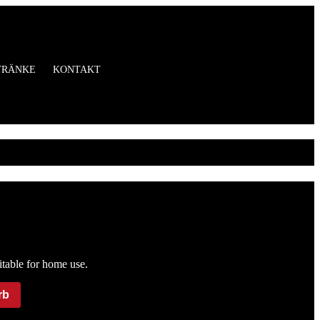
TRÄNKE
KONTAKT
uitable for home use.
rb