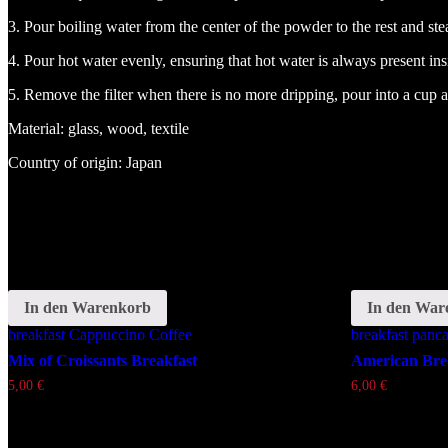
3. Pour boiling water from the center of the powder to the rest and st
4. Pour hot water evenly, ensuring that hot water is always present insi
5. Remove the filter when there is no more dripping, pour into a cup 
Material: glass, wood, textile
Country of origin: Japan
Related
In den Warenkorb
Schlagwörter:
In den War
breakfast
Cappuccino
Coffee
breakfast
panc
Mix of Croissants Breakfast
American Bre
5,00
€
6,00
€