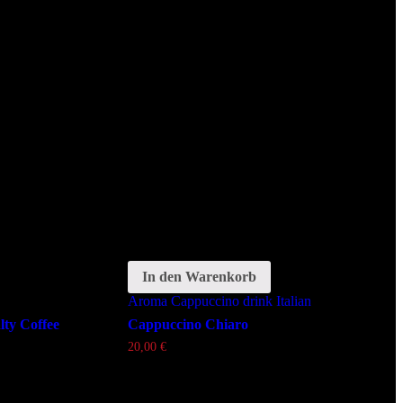
wörter:
In den Warenkorb
Schlagwörter:
Aroma
Cappuccino
drink
Italian
lty Coffee
Cappuccino Chiaro
20,00
€