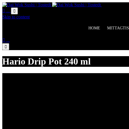
Online Bestell

...

Skip to content
HOME
MITTAGTIS

...

Hario Drip Pot 240 ml