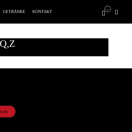
Skip
...

GETRÄNKE
KONTAKT

to
content
Q,Z
nkorb