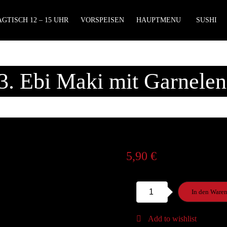
GTISCH 12 – 15 UHR
VORSPEISEN
HAUPTMENU
SUSHI
3. Ebi Maki mit Garnelen
5,90
€
S13.
In den Ware
Ebi
Maki
Add to wishlist
mit