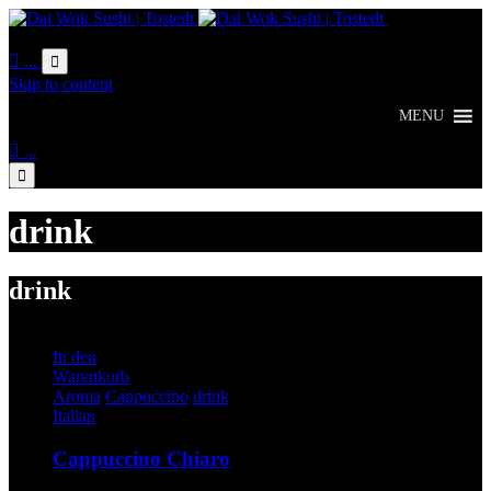
Online
Bestellung

...

Skip to content
MENU

...

drink
drink
In den
Warenkorb
Schlagwörter:
Aroma
Cappuccino
drink
Italian
Cappuccino Chiaro