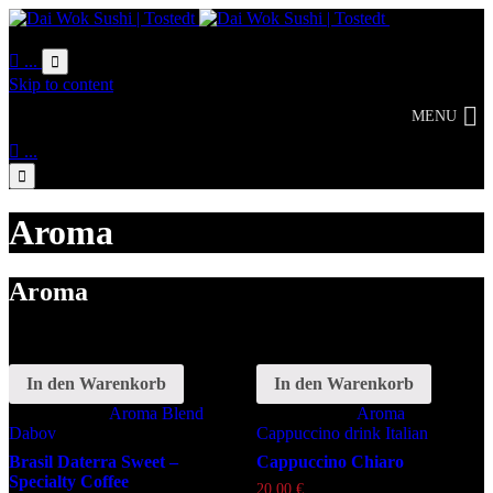
Online
Bestellung

...

Skip to content
MENU

...

Aroma
Aroma
In den Warenkorb
In den Warenkorb
Schlagwörter:
Aroma
Blend
Schlagwörter:
Aroma
Dabov
Cappuccino
drink
Italian
Brasil Daterra Sweet –
Cappuccino Chiaro
Specialty Coffee
20,00
€