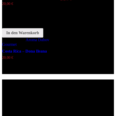
20,00
€
In den Warenkorb
Schlagwörter:
Aroma
Dabov
Gourmet
Costa Rica – Dona Ileana
20,00
€
Lieferzeiten
Montags Ruhetag
Di. - Sa.: 17.00 - 21.00 Uhr
So.: 12.00 - 21.00 Uhr
Öffnungszeiten