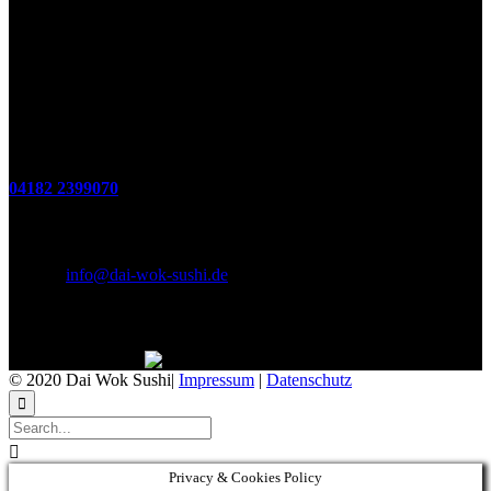
(zum Mitnehmen u. Im Haus)
Di. - Fr : 12:00 bis 15:00 Uhr 17:00 bis 21:00 Uhr
Sa. 17:00 bis 21:00 Uhr
So. 12:00 bis 21:00 Uhr
Montags Ruhetag
Telefon
04182 2399070
E-Mail & Social Media
E-Mail:
info@dai-wok-sushi.de
Like Us On Facebook
© 2020 Dai Wok Sushi|
Impressum
|
Datenschutz


Privacy & Cookies Policy